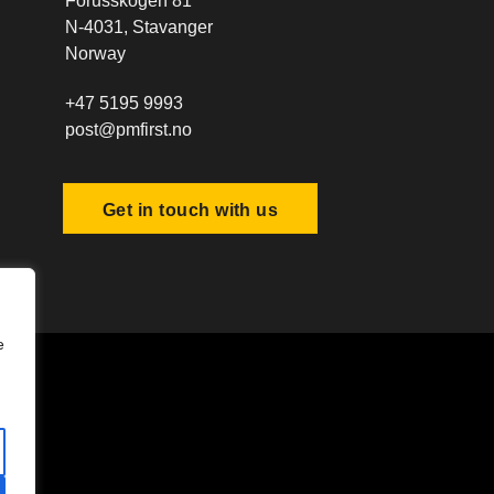
Forusskogen 81
N-4031, Stavanger
Norway
+47 5195 9993
post@pmfirst.no
Get in touch with us
e