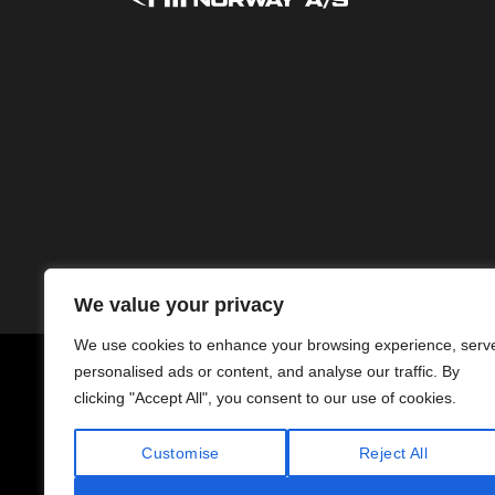
We value your privacy
We use cookies to enhance your browsing experience, serv
personalised ads or content, and analyse our traffic. By
Copyright © 1994–2026 PM Norway AS
clicking "Accept All", you consent to our use of cookies.
Org.nr. 991 868 097 MVA
Customise
Reject All