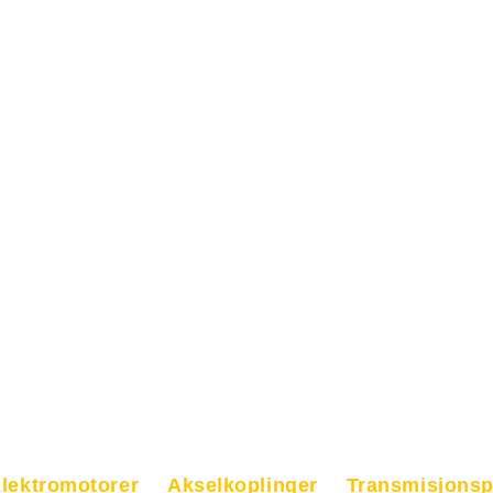
lektromotorer
Akselkoplinger
Transmisjonsp